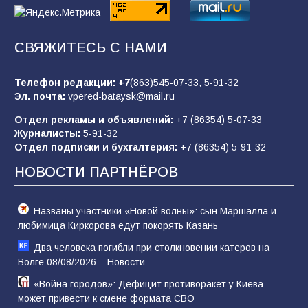
83
02.08.2026
СВЯЖИТЕСЬ С НАМИ
Батайчане вышли в финал Всероссийского
конкурса «Большая перемена»
Телефон редакции:
+7
(863)545-07-33,
5-91-32
Эл. почта:
vpered-bataysk@mail.ru
62
04.08.2026
Отдел рекламы и объявлений:
+7 (86354) 5-07-33
Журналисты:
5-91-32
Отдел подписки и бухгалтерия:
+7 (86354) 5-91-32
Командовал боем до последнего: герой
Евгений Остапенко
НОВОСТИ ПАРТНЁРОВ
62
05.08.2026
Названы участники «Новой волны»: сын Маршалла и
любимица Киркорова едут покорять Казань
Два человека погибли при столкновении катеров на
Волге 08/08/2026 – Новости
«Война городов»: Дефицит противоракет у Киева
может привести к смене формата СВО