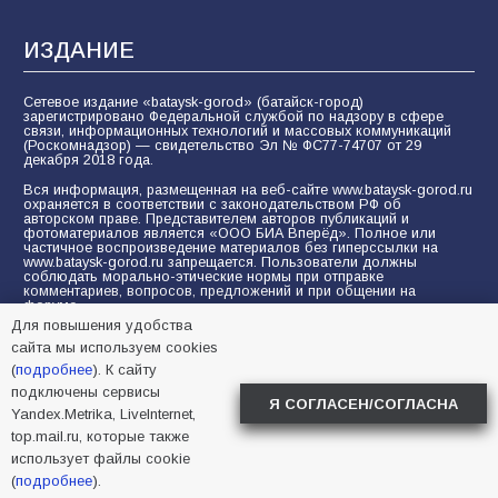
ИЗДАНИЕ
Сетевое издание «bataysk-gorod» (батайск-город)
зарегистрировано Федеральной службой по надзору в сфере
связи, информационных технологий и массовых коммуникаций
(Роскомнадзор) — свидетельство Эл № ФС77-74707 от 29
декабря 2018 года.
Вся информация, размещенная на веб-сайте www.bataysk-gorod.ru
охраняется в соответствии с законодательством РФ об
авторском праве. Представителем авторов публикаций и
фотоматериалов является «ООО БИА Вперёд». Полное или
частичное воспроизведение материалов без гиперссылки на
www.bataysk-gorod.ru запрещается. Пользователи должны
соблюдать морально-этические нормы при отправке
комментариев, вопросов, предложений и при общении на
форуме.
Для повышения удобства
Политика конфиденциальности и защиты информации
сайта мы используем cookies
Согласие на обработку персональных данных с помощью
(
подробнее
). К сайту
сервисов Yandex.Metrika, LiveInternet, top.mail.ru
подключены сервисы
Я СОГЛАСЕН/СОГЛАСНА
Yandex.Metrika, LiveInternet,
© 2005-2026 БИА «ВПЕРЕД»
16+
top.mail.ru, которые также
использует файлы cookie
(
подробнее
).