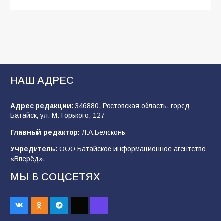
Будет ли мобилизация в России в 2026 году
после выборов: в Госдуме дали ответ
109
06.08.2026
В Батайске продолжаются дорожные работы
НАШ АДРЕС
107
04.08.2026
Адрес редакции:
346880, Ростовская область, город
Батайск, ул. М. Горького, 127
В детском саду № 35 дети освоили
Главный редактор:
Л.А.Белоконь
строительные профессии в ходе
спортивного праздника
Учредитель:
ООО Батайское информационное агентство
«Вперёд».
90
07.08.2026
МЫ В СОЦСЕТЯХ
«Слухами Москву не возьмёшь»: почему
заявления Киева о мобилизации — это
отчаяние, а не разведка