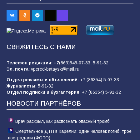
2026 года
93
03.08.2026
«Пургу нести — не поля переходить»: почему
заявления о мобилизации — это
СВЯЖИТЕСЬ С НАМИ
пропагандистский вброс
83
01.08.2026
Телефон редакции:
+7
(863)545-07-33,
5-91-32
Эл. почта:
vpered-bataysk@mail.ru
Отдел рекламы и объявлений:
+7 (86354) 5-07-33
«Слухами Москву не возьмёшь»: почему
Журналисты:
5-91-32
заявления Киева о мобилизации — это
Отдел подписки и бухгалтерия:
+7 (86354) 5-91-32
отчаяние, а не разведка
НОВОСТИ ПАРТНЁРОВ
79
02.08.2026
Врач раскрыл, как распознать опасный тромб
Смертельное ДТП в Карелии: один человек погиб, трое
пострадали (ФОТО)