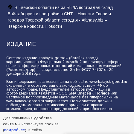
В Тверской области из-за БПЛА пострадал склад
Вайлдберриз и постройки в СНТ – Новости Твери и
городов Тверской области сегодня - Afanasy.biz –
Тверские новости. Новости
ИЗДАНИЕ
Сетевое издание «bataysk-gorod» (батайск-город)
зарегистрировано Федеральной службой по надзору в сфере
связи, информационных технологий и массовых коммуникаций
(Роскомнадзор) — свидетельство Эл № ФС77-74707 от 29
декабря 2018 года.
Вся информация, размещенная на веб-сайте www.bataysk-gorod.ru
охраняется в соответствии с законодательством РФ об
авторском праве. Представителем авторов публикаций и
фотоматериалов является «ООО БИА Вперёд». Полное или
частичное воспроизведение материалов без гиперссылки на
www.bataysk-gorod.ru запрещается. Пользователи должны
соблюдать морально-этические нормы при отправке
комментариев, вопросов, предложений и при общении на
форуме.
Для повышения удобства
Политика конфиденциальности и защиты информации
сайта мы используем cookies
Согласие на обработку персональных данных с помощью
(
подробнее
). К сайту
сервисов Yandex.Metrika, LiveInternet, top.mail.ru