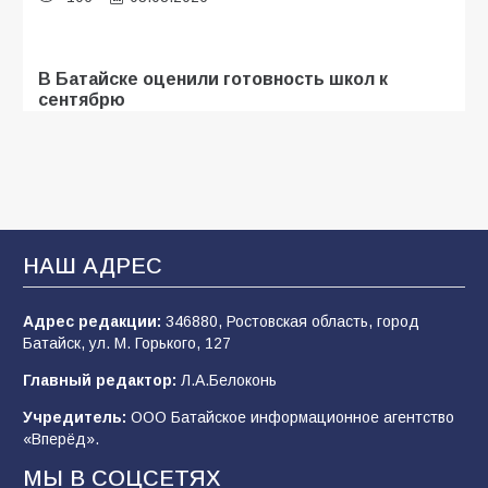
В Батайске оценили готовность школ к
сентябрю
101
31.07.2026
Батайские школьники стали частью
образовательного кластера
НАШ АДРЕС
97
05.08.2026
Адрес редакции:
346880, Ростовская область, город
Батайск, ул. М. Горького, 127
В Батайске продолжаются дорожные работы
Главный редактор:
Л.А.Белоконь
95
04.08.2026
Учредитель:
ООО Батайское информационное агентство
«Вперёд».
«Мобилизация или набор?» Что на самом
МЫ В СОЦСЕТЯХ
деле происходит в армии России в августе