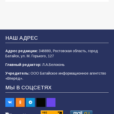
Будет ли мобилизация в России в 2026 году
после выборов: в Госдуме дали ответ
108
06.08.2026
В Батайске продолжаются дорожные работы
НАШ АДРЕС
107
04.08.2026
Адрес редакции:
346880, Ростовская область, город
Батайск, ул. М. Горького, 127
В детском саду № 35 дети освоили
Главный редактор:
Л.А.Белоконь
строительные профессии в ходе
спортивного праздника
Учредитель:
ООО Батайское информационное агентство
«Вперёд».
90
07.08.2026
МЫ В СОЦСЕТЯХ
«Слухами Москву не возьмёшь»: почему
заявления Киева о мобилизации — это
отчаяние, а не разведка