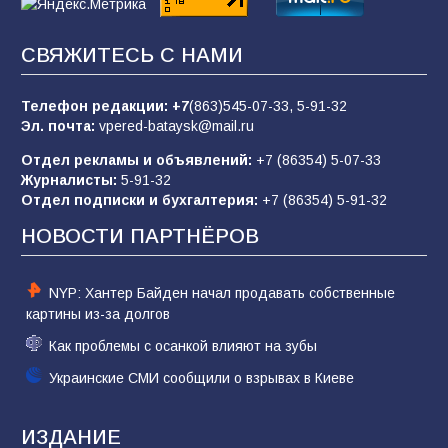
83
02.08.2026
СВЯЖИТЕСЬ С НАМИ
Батайчане вышли в финал Всероссийского
конкурса «Большая перемена»
Телефон редакции:
+7
(863)545-07-33,
5-91-32
Эл. почта:
vpered-bataysk@mail.ru
62
04.08.2026
Отдел рекламы и объявлений:
+7 (86354) 5-07-33
Журналисты:
5-91-32
Отдел подписки и бухгалтерия:
+7 (86354) 5-91-32
Командовал боем до последнего: герой
Евгений Остапенко
НОВОСТИ ПАРТНЁРОВ
62
05.08.2026
NYP: Хантер Байден начал продавать собственные
картины из-за долгов
Как проблемы с осанкой влияют на зубы
Украинские СМИ сообщили о взрывах в Киеве
ИЗДАНИЕ