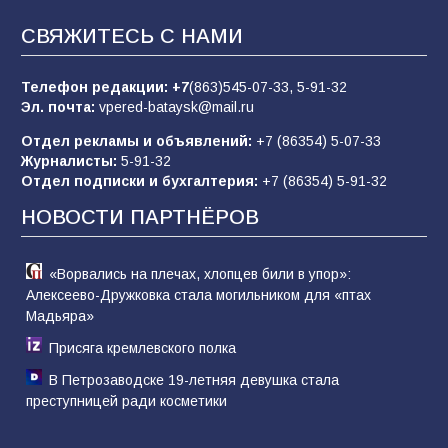
«Слухами Москву не возьмёшь»: почему
СВЯЖИТЕСЬ С НАМИ
заявления Киева о мобилизации — это
отчаяние, а не разведка
Телефон редакции:
+7
(863)545-07-33,
5-91-32
80
02.08.2026
Эл. почта:
vpered-bataysk@mail.ru
Отдел рекламы и объявлений:
+7 (86354) 5-07-33
Журналисты:
5-91-32
Батайчане привезли 20 наград с областных
Отдел подписки и бухгалтерия:
+7 (86354) 5-91-32
соревнований
НОВОСТИ ПАРТНЁРОВ
78
06.08.2026
«Ворвались на плечах, хлопцев били в упор»:
Алексеево-Дружковка стала могильником для «птах
Мадьяра»
Присяга кремлевского полка
В Петрозаводске 19-летняя девушка стала
преступницей ради косметики