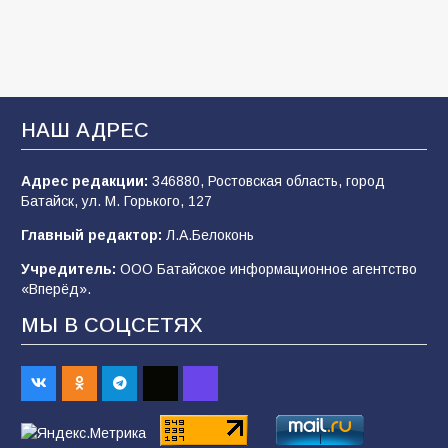
104
05.08.2026
«Мобилизация или набор?» Что на самом
деле происходит в армии России в августе
2026 года
НАШ АДРЕС
99
03.08.2026
Адрес редакции:
346880, Ростовская область, город
Батайск, ул. М. Горького, 127
В Батайске продолжаются дорожные работы
Главный редактор:
Л.А.Белоконь
97
04.08.2026
Учредитель:
ООО Батайское информационное агентство
«Вперёд».
МЫ В СОЦСЕТЯХ
«Пургу нести — не поля переходить»: почему
заявления о мобилизации — это
пропагандистский вброс
84
01.08.2026