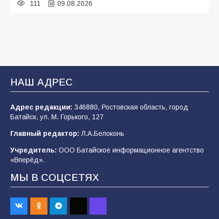
111
09.08.2026
В детском саду № 35 дети освоили
строительные профессии в ходе
спортивного праздника
93
07.08.2026
НАШ АДРЕС
Адрес редакции:
346880, Ростовская область, город
Батайским спортсменам вручили награды
Батайск, ул. М. Горького, 127
78
08.08.2026
Главный редактор:
Л.А.Белоконь
Учредитель:
ООО Батайское информационное агентство
«Вперёд».
«Слухи — не указ»: почему разговоры о
мобилизации не имеют под собой оснований
МЫ В СОЦСЕТЯХ
70
07.08.2026