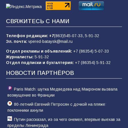
Командовал боем до последнего: герой
Евгений Остапенко
68
05.08.2026
СВЯЖИТЕСЬ С НАМИ
Телефон редакции:
+7
(863)545-07-33,
5-91-32
В библиотеке имени М.Ю. Лермонтова
Эл. почта:
vpered-bataysk@mail.ru
состоялось литературно-творческое
мероприятие для юных читателей «Читаем
Отдел рекламы и объявлений:
+7 (86354) 5-07-33
сказку, рисуем в красках»
65
07.08.2026
Журналисты:
5-91-32
Отдел подписки и бухгалтерия:
+7 (86354) 5-91-32
НОВОСТИ ПАРТНЁРОВ
Paris Match: шутка Медведева над Макроном вызвала
возмущение во Франции
80-летний Евгений Петросян с дочкой на пляже:
поклонники ахнули
Путин рассказал, из-за чего онемел, впервые выехав за
пределы Ленинграда