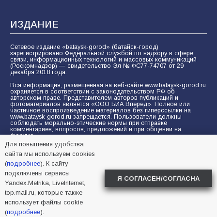
ИЗДАНИЕ
Сетевое издание «bataysk-gorod» (батайск-город)
зарегистрировано Федеральной службой по надзору в сфере
связи, информационных технологий и массовых коммуникаций
(Роскомнадзор) — свидетельство Эл № ФС77-74707 от 29
декабря 2018 года.
Вся информация, размещенная на веб-сайте www.bataysk-gorod.ru
охраняется в соответствии с законодательством РФ об
авторском праве. Представителем авторов публикаций и
фотоматериалов является «ООО БИА Вперёд». Полное или
частичное воспроизведение материалов без гиперссылки на
www.bataysk-gorod.ru запрещается. Пользователи должны
соблюдать морально-этические нормы при отправке
комментариев, вопросов, предложений и при общении на
форуме.
Для повышения удобства
Политика конфиденциальности и защиты информации
сайта мы используем cookies
Согласие на обработку персональных данных с помощью
(
подробнее
). К сайту
сервисов Yandex.Metrika, LiveInternet, top.mail.ru
подключены сервисы
Я СОГЛАСЕН/СОГЛАСНА
Yandex.Metrika, LiveInternet,
© 2005-2026 БИА «ВПЕРЕД»
16+
top.mail.ru, которые также
использует файлы cookie
(
подробнее
).