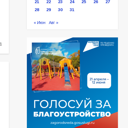
21
22
23
24
25
26
27
28
29
30
31
« Июн
Авг »
1