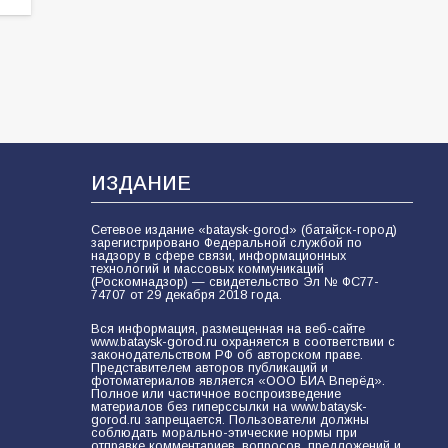
74
01.08.2026
ИЗДАНИЕ
Сетевое издание «bataysk-gorod» (батайск-город)
зарегистрировано Федеральной службой по
надзору в сфере связи, информационных
технологий и массовых коммуникаций
(Роскомнадзор) — свидетельство Эл № ФС77-
74707 от 29 декабря 2018 года.
Вся информация, размещенная на веб-сайте
www.bataysk-gorod.ru охраняется в соответствии с
законодательством РФ об авторском праве.
Представителем авторов публикаций и
фотоматериалов является «ООО БИА Вперёд».
Полное или частичное воспроизведение
материалов без гиперссылки на www.bataysk-
gorod.ru запрещается. Пользователи должны
соблюдать морально-этические нормы при
отправке комментариев, вопросов, предложений и