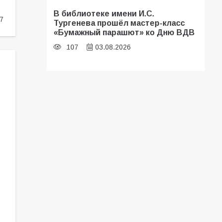
В библиотеке имени И.С.
7
Тургенева прошёл мастер-класс
«Бумажный парашют» ко Дню ВДВ
107
03.08.2026
«Мобилизация или набор?» Что на
самом деле происходит в армии
России в августе 2026 года
103
03.08.2026
В Батайске продолжаются
дорожные работы
101
04.08.2026
Будет ли мобилизация в России в