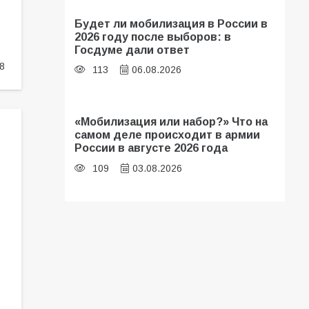
Будет ли мобилизация в России в
2026 году после выборов: в
Госдуме дали ответ
8
113
06.08.2026
«Мобилизация или набор?» Что на
самом деле происходит в армии
России в августе 2026 года
109
03.08.2026
В библиотеке имени И.С.
Тургенева прошёл мастер-класс
«Бумажный парашют» ко Дню ВДВ
109
03.08.2026