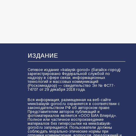
62
04.08.2026
Командовал боем до последнего:
герой Евгений Остапенко
62
05.08.2026
ИЗДАНИЕ
Сетевое издание «bataysk-gorod» (батайск-город)
зарегистрировано Федеральной службой по
надзору в сфере связи, информационных
технологий и массовых коммуникаций
(Роскомнадзор) — свидетельство Эл № ФС77-
74707 от 29 декабря 2018 года.
Вся информация, размещенная на веб-сайте
www.bataysk-gorod.ru охраняется в соответствии с
законодательством РФ об авторском праве.
Представителем авторов публикаций и
фотоматериалов является «ООО БИА Вперёд».
Полное или частичное воспроизведение
материалов без гиперссылки на www.bataysk-
gorod.ru запрещается. Пользователи должны
соблюдать морально-этические нормы при
отправке комментариев, вопросов, предложений и