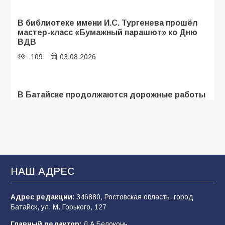
В библиотеке имени И.С. Тургенева прошёл
мастер-класс «Бумажный парашют» ко Дню
ВДВ
109
03.08.2026
В Батайске продолжаются дорожные работы
109
04.08.2026
Батайск отмечает День строителя
92
09.08.2026
НАШ АДРЕС
Адрес редакции:
346880, Ростовская область, город
В детском саду № 35 дети освоили
Батайск, ул. М. Горького, 127
строительные профессии в ходе
спортивного праздника
Главный редактор:
Л.А.Белоконь