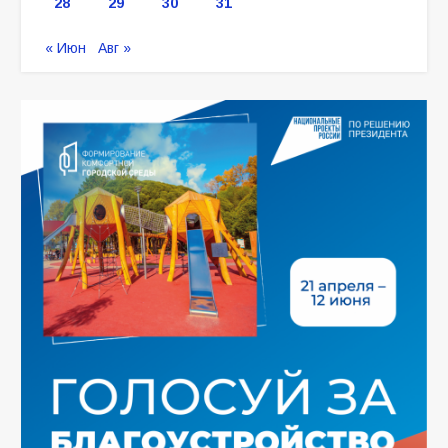
28
29
30
31
« Июн
Авг »