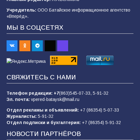
92
07.08.2026
Учредитель:
ООО Батайское информационное агентство
«Вперёд».
МЫ В СОЦСЕТЯХ
Батайским спортсменам вручили награды
74
08.08.2026
Командовал боем до последнего: герой
Евгений Остапенко
СВЯЖИТЕСЬ С НАМИ
65
05.08.2026
Телефон редакции:
+7
(863)545-07-33,
5-91-32
Эл. почта:
vpered-bataysk@mail.ru
«Слухи — не указ»: почему разговоры о
мобилизации не имеют под собой оснований
Отдел рекламы и объявлений:
+7 (86354) 5-07-33
63
07.08.2026
Журналисты:
5-91-32
Отдел подписки и бухгалтерия:
+7 (86354) 5-91-32
НОВОСТИ ПАРТНЁРОВ