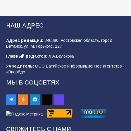
105
03.08.2026
В Батайске продолжаются дорожные работы
НАШ АДРЕС
103
04.08.2026
Адрес редакции:
346880, Ростовская область, город
Батайск, ул. М. Горького, 127
Будет ли мобилизация в России в 2026 году
Главный редактор:
Л.А.Белоконь
после выборов: в Госдуме дали ответ
Учредитель:
ООО Батайское информационное агентство
103
06.08.2026
«Вперёд».
МЫ В СОЦСЕТЯХ
В детском саду № 35 дети освоили
строительные профессии в ходе
спортивного праздника
88
07.08.2026
СВЯЖИТЕСЬ С НАМИ