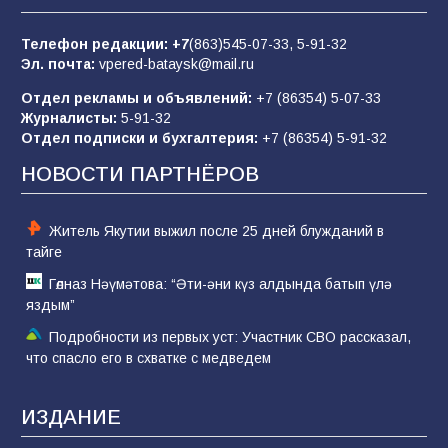
«Слухами Москву не возьмёшь»: почему
заявления Киева о мобилизации — это
отчаяние, а не разведка
Телефон редакции:
+7
(863)545-07-33,
5-91-32
Эл. почта:
vpered-bataysk@mail.ru
83
02.08.2026
Отдел рекламы и объявлений:
+7 (86354) 5-07-33
Журналисты:
5-91-32
Отдел подписки и бухгалтерия:
+7 (86354) 5-91-32
Командовал боем до последнего: герой
Евгений Остапенко
НОВОСТИ ПАРТНЁРОВ
60
05.08.2026
Житель Якутии выжил после 25 дней блужданий в
тайге
Гөлназ Нәүмәтова: “Әти-әни күз алдында батып үлә
яздым”
Подробности из первых уст: Участник СВО рассказал,
что спасло его в схватке с медведем
ИЗДАНИЕ