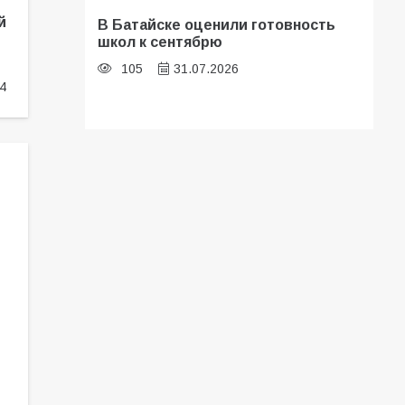
й
В Батайске оценили готовность
школ к сентябрю
105
31.07.2026
4
Батайские школьники стали
частью образовательного
кластера
104
05.08.2026
«Мобилизация или набор?» Что на
самом деле происходит в армии
России в августе 2026 года
99
03.08.2026
В Батайске продолжаются