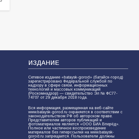
77
06.08.2026
ИЗДАНИЕ
Сетевое издание «bataysk-gorod» (батайск-город)
зарегистрировано Федеральной службой по
надзору в сфере связи, информационных
технологий и массовых коммуникаций
(Роскомнадзор) — свидетельство Эл № ФС77-
74707 от 29 декабря 2018 года.
Вся информация, размещенная на веб-сайте
www.bataysk-gorod.ru охраняется в соответствии с
законодательством РФ об авторском праве.
Представителем авторов публикаций и
фотоматериалов является «ООО БИА Вперёд».
Полное или частичное воспроизведение
материалов без гиперссылки на www.bataysk-
gorod.ru запрещается. Пользователи должны