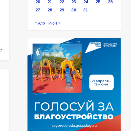
20
21
22
23
24
25
26
27
28
29
30
31
« Апр
Июн »
7