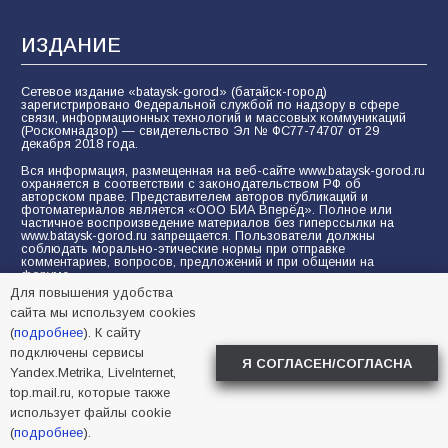
ИЗДАНИЕ
Сетевое издание «bataysk-gorod» (батайск-город)
зарегистрировано Федеральной службой по надзору в сфере
связи, информационных технологий и массовых коммуникаций
(Роскомнадзор) — свидетельство Эл № ФС77-74707 от 29
декабря 2018 года.
Вся информация, размещенная на веб-сайте www.bataysk-gorod.ru
охраняется в соответствии с законодательством РФ об
авторском праве. Представителем авторов публикаций и
фотоматериалов является «ООО БИА Вперёд». Полное или
частичное воспроизведение материалов без гиперссылки на
www.bataysk-gorod.ru запрещается. Пользователи должны
соблюдать морально-этические нормы при отправке
комментариев, вопросов, предложений и при общении на
форуме.
Для повышения удобства
Политика конфиденциальности и защиты информации
сайта мы используем cookies
Согласие на обработку персональных данных с помощью
(
подробнее
). К сайту
сервисов Yandex.Metrika, LiveInternet, top.mail.ru
подключены сервисы
Я СОГЛАСЕН/СОГЛАСНА
Yandex.Metrika, LiveInternet,
© 2005-2026 БИА «ВПЕРЕД»
16+
top.mail.ru, которые также
использует файлы cookie
(
подробнее
).