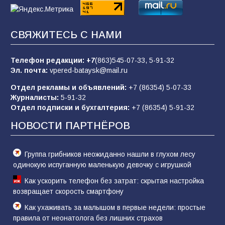
62
05.08.2026
СВЯЖИТЕСЬ С НАМИ
Батайчане вышли в финал Всероссийского
конкурса «Большая перемена»
Телефон редакции:
+7
(863)545-07-33,
5-91-32
62
04.08.2026
Эл. почта:
vpered-bataysk@mail.ru
Отдел рекламы и объявлений:
+7 (86354) 5-07-33
Журналисты:
5-91-32
В детском саду № 17 прошёл конкурс «Мини-
Отдел подписки и бухгалтерия:
+7 (86354) 5-91-32
Мисс»
НОВОСТИ ПАРТНЁРОВ
53
08.08.2026
Группа грибников неожиданно нашли в глухом лесу
одинокую испуганную маленькую девочку с игрушкой
Как ускорить телефон без затрат: скрытая настройка
возвращает скорость смартфону
Как ухаживать за малышом в первые недели: простые
правила от неонатолога без лишних страхов