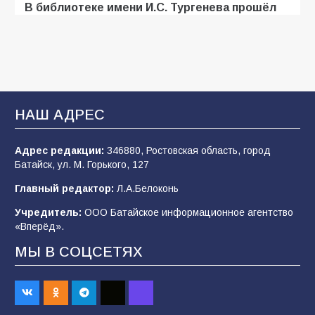
В библиотеке имени И.С. Тургенева прошёл
мастер-класс «Бумажный парашют» ко Дню
ВДВ
109
03.08.2026
В Батайске продолжаются дорожные работы
НАШ АДРЕС
107
04.08.2026
Адрес редакции:
346880, Ростовская область, город
Батайск, ул. М. Горького, 127
В детском саду № 35 дети освоили
Главный редактор:
Л.А.Белоконь
строительные профессии в ходе
спортивного праздника
Учредитель:
ООО Батайское информационное агентство
«Вперёд».
90
07.08.2026
МЫ В СОЦСЕТЯХ
Командовал боем до последнего: герой
Евгений Остапенко