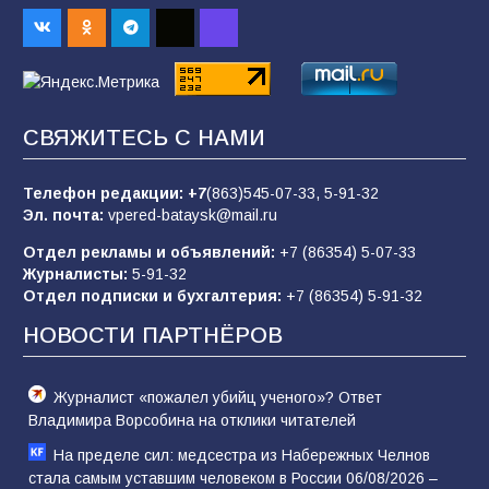
93
06.08.2026
«Пургу нести — не поля переходить»: почему
заявления о мобилизации — это
СВЯЖИТЕСЬ С НАМИ
пропагандистский вброс
85
01.08.2026
Телефон редакции:
+7
(863)545-07-33,
5-91-32
Эл. почта:
vpered-bataysk@mail.ru
Отдел рекламы и объявлений:
+7 (86354) 5-07-33
«Слухами Москву не возьмёшь»: почему
Журналисты:
5-91-32
заявления Киева о мобилизации — это
Отдел подписки и бухгалтерия:
+7 (86354) 5-91-32
отчаяние, а не разведка
НОВОСТИ ПАРТНЁРОВ
81
02.08.2026
Журналист «пожалел убийц ученого»? Ответ
Владимира Ворсобина на отклики читателей
На пределе сил: медсестра из Набережных Челнов
стала самым уставшим человеком в России 06/08/2026 –