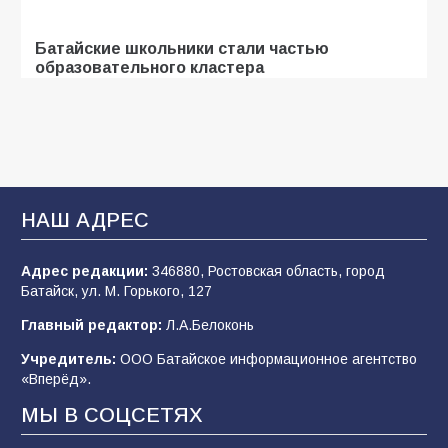
Батайские школьники стали частью
образовательного кластера
105
05.08.2026
«Мобилизация или набор?» Что на самом
деле происходит в армии России в августе
2026 года
НАШ АДРЕС
101
03.08.2026
Адрес редакции:
346880, Ростовская область, город
Батайск, ул. М. Горького, 127
В Батайске продолжаются дорожные работы
Главный редактор:
Л.А.Белоконь
98
04.08.2026
Учредитель:
ООО Батайское информационное агентство
«Вперёд».
МЫ В СОЦСЕТЯХ
Батайчане привезли 20 наград с областных
соревнований