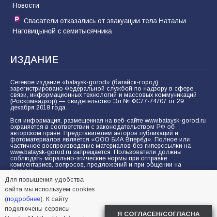
Новости
Спасатели отказались от эвакуации тела Натальи
Наговицыной с семитысячника
ИЗДАНИЕ
Сетевое издание «bataysk-gorod» (батайск-город)
зарегистрировано Федеральной службой по надзору в сфере
связи, информационных технологий и массовых коммуникаций
(Роскомнадзор) — свидетельство Эл № ФС77-74707 от 29
декабря 2018 года.
Вся информация, размещенная на веб-сайте www.bataysk-gorod.ru
охраняется в соответствии с законодательством РФ об
авторском праве. Представителем авторов публикаций и
фотоматериалов является «ООО БИА Вперёд». Полное или
частичное воспроизведение материалов без гиперссылки на
www.bataysk-gorod.ru запрещается. Пользователи должны
соблюдать морально-этические нормы при отправке
комментариев, вопросов, предложений и при общении на
форуме.
Для повышения удобства
Политика конфиденциальности и защиты информации
сайта мы используем cookies
Согласие на обработку персональных данных с помощью
(
подробнее
). К сайту
сервисов Yandex.Metrika, LiveInternet, top.mail.ru
подключены сервисы
Я СОГЛАСЕН/СОГЛАСНА