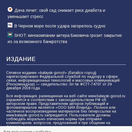
Дача лечит: свой сад снижает риск диабета и
уменьшает стресс
В Черном море после удара загорелось судно
SHOT: кинокомпании актера Биковича грозит закрытие
из-за возможного банкротства
ИЗДАНИЕ
Сетевое издание «bataysk-gorod» (батайск-город)
зарегистрировано Федеральной службой по надзору в сфере
связи, информационных технологий и массовых коммуникаций
(Роскомнадзор) — свидетельство Эл № ФС77-74707 от 29
декабря 2018 года.
Вся информация, размещенная на веб-сайте www.bataysk-gorod.ru
охраняется в соответствии с законодательством РФ об
авторском праве. Представителем авторов публикаций и
фотоматериалов является «ООО БИА Вперёд». Полное или
частичное воспроизведение материалов без гиперссылки на
www.bataysk-gorod.ru запрещается. Пользователи должны
соблюдать морально-этические нормы при отправке
комментариев, вопросов, предложений и при общении на
форуме.
Для повышения удобства