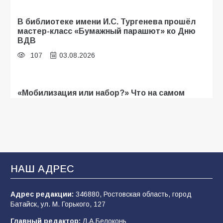
В библиотеке имени И.С. Тургенева прошёл
мастер-класс «Бумажный парашют» ко Дню
ВДВ
107
03.08.2026
«Мобилизация или набор?» Что на самом
деле происходит в армии России в августе
2026 года
103
03.08.2026
В Батайске продолжаются дорожные работы
НАШ АДРЕС
101
04.08.2026
Адрес редакции:
346880, Ростовская область, город
Батайск, ул. М. Горького, 127
Будет ли мобилизация в России в 2026 году
Главный редактор:
Л.А.Белоконь