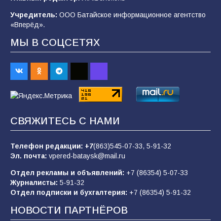
после выборов: в Госдуме дали ответ
Учредитель:
ООО Батайское информационное агентство
98
06.08.2026
«Вперёд».
МЫ В СОЦСЕТЯХ
«Слухами Москву не возьмёшь»: почему
заявления Киева о мобилизации — это
отчаяние, а не разведка
81
02.08.2026
СВЯЖИТЕСЬ С НАМИ
Морской квест в детском саду: как
воспитанники спасали Нептуна
Телефон редакции:
+7
(863)545-07-33,
5-91-32
74
01.08.2026
Эл. почта:
vpered-bataysk@mail.ru
Отдел рекламы и объявлений:
+7 (86354) 5-07-33
Журналисты:
5-91-32
В детском саду № 35 дети освоили
Отдел подписки и бухгалтерия:
+7 (86354) 5-91-32
строительные профессии в ходе
спортивного праздника
НОВОСТИ ПАРТНЁРОВ
71
07.08.2026