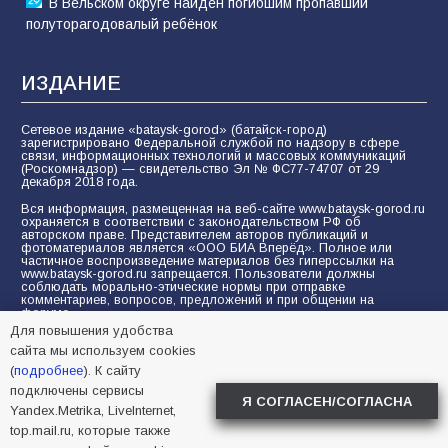
В Вельском округе найден погибшим пропавший
полуторагодовалый ребёнок
ИЗДАНИЕ
Сетевое издание «bataysk-gorod» (батайск-город)
зарегистрировано Федеральной службой по надзору в сфере
связи, информационных технологий и массовых коммуникаций
(Роскомнадзор) — свидетельство Эл № ФС77-74707 от 29
декабря 2018 года.
Вся информация, размещенная на веб-сайте www.bataysk-gorod.ru
охраняется в соответствии с законодательством РФ об
авторском праве. Представителем авторов публикаций и
фотоматериалов является «ООО БИА Вперёд». Полное или
частичное воспроизведение материалов без гиперссылки на
www.bataysk-gorod.ru запрещается. Пользователи должны
соблюдать морально-этические нормы при отправке
комментариев, вопросов, предложений и при общении на
форуме.
Для повышения удобства
Политика конфиденциальности и защиты информации
сайта мы используем cookies
Согласие на обработку персональных данных с помощью
(
подробнее
). К сайту
сервисов Yandex.Metrika, LiveInternet, top.mail.ru
подключены сервисы
Я СОГЛАСЕН/СОГЛАСНА
Yandex.Metrika, LiveInternet,
© 2005-2026 БИА «ВПЕРЕД»
16+
top.mail.ru, которые также