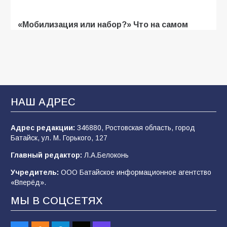
«Мобилизация или набор?» Что на самом
деле происходит в армии России в августе
2026 года
107
03.08.2026
В Батайске продолжаются дорожные работы
НАШ АДРЕС
106
04.08.2026
Адрес редакции:
346880, Ростовская область, город
Батайск, ул. М. Горького, 127
Будет ли мобилизация в России в 2026 году
Главный редактор:
Л.А.Белоконь
после выборов: в Госдуме дали ответ
Учредитель:
ООО Батайское информационное агентство
105
06.08.2026
«Вперёд».
МЫ В СОЦСЕТЯХ
В детском саду № 35 дети освоили
строительные профессии в ходе