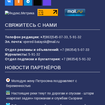
спортивного праздника
89
07.08.2026
СВЯЖИТЕСЬ С НАМИ
«Слухами Москву не возьмёшь»: почему
заявления Киева о мобилизации — это
отчаяние, а не разведка
Телефон редакции:
+7
(863)545-07-33,
5-91-32
Эл. почта:
vpered-bataysk@mail.ru
83
02.08.2026
Отдел рекламы и объявлений:
+7 (86354) 5-07-33
Журналисты:
5-91-32
Отдел подписки и бухгалтерия:
+7 (86354) 5-91-32
Батайчане вышли в финал Всероссийского
конкурса «Большая перемена»
НОВОСТИ ПАРТНЁРОВ
61
04.08.2026
Молодую жену Петросяна поздравляют с
беременностью
Настоящие реки текут по дорогам и спускам - шторм
«нарезал задач» горожанам и службам Сызрани