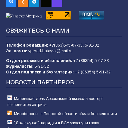
заявления Киева о мобилизации — это
отчаяние, а не разведка
83
02.08.2026
СВЯЖИТЕСЬ С НАМИ
Батайчане вышли в финал Всероссийского
конкурса «Большая перемена»
Телефон редакции:
+7
(863)545-07-33,
5-91-32
Эл. почта:
vpered-bataysk@mail.ru
62
04.08.2026
Отдел рекламы и объявлений:
+7 (86354) 5-07-33
Журналисты:
5-91-32
Отдел подписки и бухгалтерия:
+7 (86354) 5-91-32
Командовал боем до последнего: герой
Евгений Остапенко
НОВОСТИ ПАРТНЁРОВ
61
05.08.2026
Маленькая дочь Арзамасовой вызвала восторг
поклонников актрисы
Минобороны: в Тверской области сбили беспилотники
"Даже жутко": порядки в ВСУ ужаснули главу