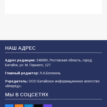
Будет ли мобилизация в России в 2026 году
после выборов: в Госдуме дали ответ
108
06.08.2026
В Батайске продолжаются дорожные работы
НАШ АДРЕС
107
04.08.2026
Адрес редакции:
346880, Ростовская область, город
Батайск, ул. М. Горького, 127
В детском саду № 35 дети освоили
Главный редактор:
Л.А.Белоконь
строительные профессии в ходе
спортивного праздника
Учредитель:
ООО Батайское информационное агентство
«Вперёд».
90
07.08.2026
МЫ В СОЦСЕТЯХ
«Слухами Москву не возьмёшь»: почему