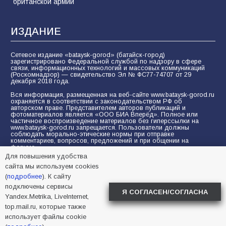
британской армии
ИЗДАНИЕ
Сетевое издание «bataysk-gorod» (батайск-город)
зарегистрировано Федеральной службой по надзору в сфере
связи, информационных технологий и массовых коммуникаций
(Роскомнадзор) — свидетельство Эл № ФС77-74707 от 29
декабря 2018 года.
Вся информация, размещенная на веб-сайте www.bataysk-gorod.ru
охраняется в соответствии с законодательством РФ об
авторском праве. Представителем авторов публикаций и
фотоматериалов является «ООО БИА Вперёд». Полное или
частичное воспроизведение материалов без гиперссылки на
www.bataysk-gorod.ru запрещается. Пользователи должны
соблюдать морально-этические нормы при отправке
комментариев, вопросов, предложений и при общении на
форуме.
Для повышения удобства
Политика конфиденциальности и защиты информации
сайта мы используем cookies
Согласие на обработку персональных данных с помощью
(
подробнее
). К сайту
сервисов Yandex.Metrika, LiveInternet, top.mail.ru
подключены сервисы
Я СОГЛАСЕН/СОГЛАСНА
Yandex.Metrika, LiveInternet,
© 2005-2026 БИА «ВПЕРЕД»
16+
top.mail.ru, которые также
использует файлы cookie