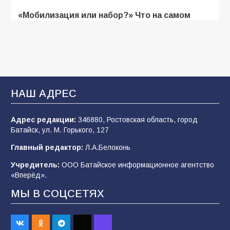
«Мобилизация или набор?» Что на самом
деле происходит в армии России в августе
2026 года
105
03.08.2026
В Батайске продолжаются дорожные работы
НАШ АДРЕС
103
04.08.2026
Адрес редакции:
346880, Ростовская область, город
Батайск, ул. М. Горького, 127
Будет ли мобилизация в России в 2026 году
Главный редактор:
Л.А.Белоконь
после выборов: в Госдуме дали ответ
Учредитель:
ООО Батайское информационное агентство
103
06.08.2026
«Вперёд».
МЫ В СОЦСЕТЯХ
В детском саду № 35 дети освоили
строительные профессии в ходе
спортивного праздника