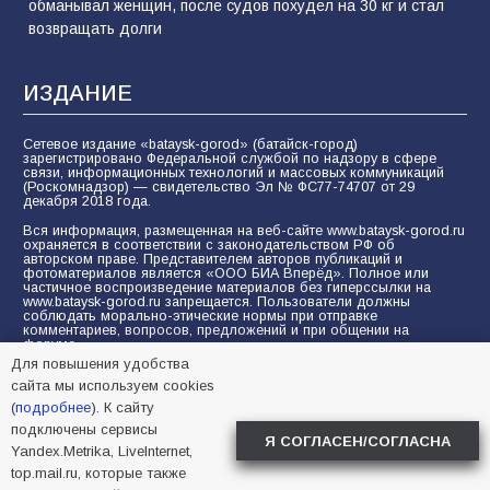
обманывал женщин, после судов похудел на 30 кг и стал
возвращать долги
ИЗДАНИЕ
Сетевое издание «bataysk-gorod» (батайск-город)
зарегистрировано Федеральной службой по надзору в сфере
связи, информационных технологий и массовых коммуникаций
(Роскомнадзор) — свидетельство Эл № ФС77-74707 от 29
декабря 2018 года.
Вся информация, размещенная на веб-сайте www.bataysk-gorod.ru
охраняется в соответствии с законодательством РФ об
авторском праве. Представителем авторов публикаций и
фотоматериалов является «ООО БИА Вперёд». Полное или
частичное воспроизведение материалов без гиперссылки на
www.bataysk-gorod.ru запрещается. Пользователи должны
соблюдать морально-этические нормы при отправке
комментариев, вопросов, предложений и при общении на
форуме.
Для повышения удобства
Политика конфиденциальности и защиты информации
сайта мы используем cookies
Согласие на обработку персональных данных с помощью
(
подробнее
). К сайту
сервисов Yandex.Metrika, LiveInternet, top.mail.ru
подключены сервисы
Я СОГЛАСЕН/СОГЛАСНА
Yandex.Metrika, LiveInternet,
© 2005-2026 БИА «ВПЕРЕД»
16+
top.mail.ru, которые также