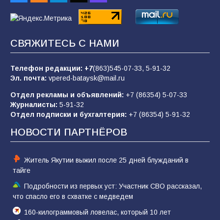
88
07.08.2026
СВЯЖИТЕСЬ С НАМИ
«Слухами Москву не возьмёшь»: почему
заявления Киева о мобилизации — это
отчаяние, а не разведка
Телефон редакции:
+7
(863)545-07-33,
5-91-32
Эл. почта:
vpered-bataysk@mail.ru
83
02.08.2026
Отдел рекламы и объявлений:
+7 (86354) 5-07-33
Журналисты:
5-91-32
Отдел подписки и бухгалтерия:
+7 (86354) 5-91-32
Командовал боем до последнего: герой
Евгений Остапенко
НОВОСТИ ПАРТНЁРОВ
60
05.08.2026
Житель Якутии выжил после 25 дней блужданий в
тайге
Подробности из первых уст: Участник СВО рассказал,
что спасло его в схватке с медведем
160-килограммовый ловелас, который 10 лет