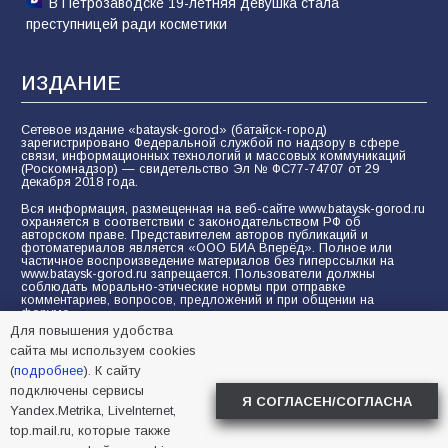
В Петрозаводске 19-летняя девушка стала
преступницей ради косметики
ИЗДАНИЕ
Сетевое издание «bataysk-gorod» (батайск-город)
зарегистрировано Федеральной службой по надзору в сфере
связи, информационных технологий и массовых коммуникаций
(Роскомнадзор) — свидетельство Эл № ФС77-74707 от 29
декабря 2018 года.
Вся информация, размещенная на веб-сайте www.bataysk-gorod.ru
охраняется в соответствии с законодательством РФ об
авторском праве. Представителем авторов публикаций и
фотоматериалов является «ООО БИА Вперёд». Полное или
частичное воспроизведение материалов без гиперссылки на
www.bataysk-gorod.ru запрещается. Пользователи должны
соблюдать морально-этические нормы при отправке
комментариев, вопросов, предложений и при общении на
форуме.
Для повышения удобства
Политика конфиденциальности и защиты информации
сайта мы используем cookies
Согласие на обработку персональных данных с помощью
(
подробнее
). К сайту
сервисов Yandex.Metrika, LiveInternet, top.mail.ru
подключены сервисы
Я СОГЛАСЕН/СОГЛАСНА
Yandex.Metrika, LiveInternet,
© 2005-2026 БИА «ВПЕРЕД»
16+
top.mail.ru, которые также