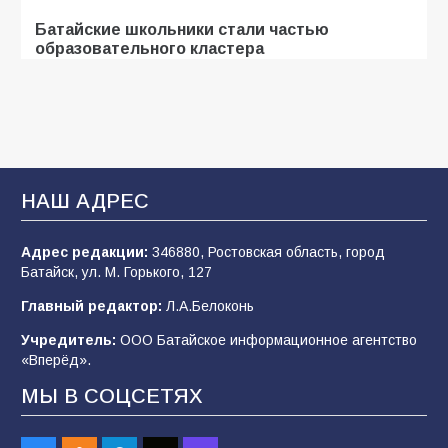
Батайские школьники стали частью
образовательного кластера
104
05.08.2026
«Мобилизация или набор?» Что на самом
деле происходит в армии России в августе
2026 года
НАШ АДРЕС
99
03.08.2026
Адрес редакции:
346880, Ростовская область, город
Батайск, ул. М. Горького, 127
В Батайске продолжаются дорожные работы
Главный редактор:
Л.А.Белоконь
97
04.08.2026
Учредитель:
ООО Батайское информационное агентство
«Вперёд».
МЫ В СОЦСЕТЯХ
«Пургу нести — не поля переходить»: почему
заявления о мобилизации — это
пропагандистский вброс