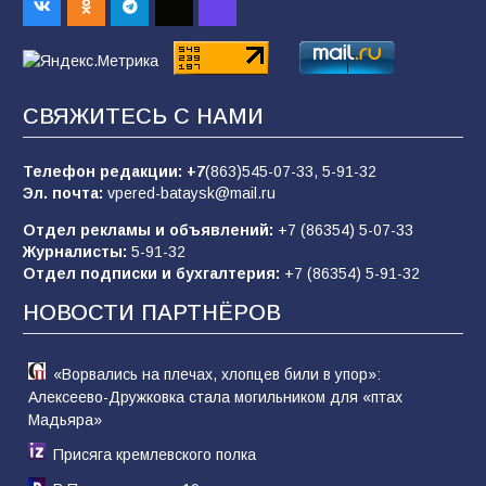
84
01.08.2026
«Слухами Москву не возьмёшь»: почему
СВЯЖИТЕСЬ С НАМИ
заявления Киева о мобилизации — это
отчаяние, а не разведка
Телефон редакции:
+7
(863)545-07-33,
5-91-32
80
02.08.2026
Эл. почта:
vpered-bataysk@mail.ru
Отдел рекламы и объявлений:
+7 (86354) 5-07-33
Журналисты:
5-91-32
Батайчане привезли 20 наград с областных
Отдел подписки и бухгалтерия:
+7 (86354) 5-91-32
соревнований
НОВОСТИ ПАРТНЁРОВ
78
06.08.2026
«Ворвались на плечах, хлопцев били в упор»:
Алексеево-Дружковка стала могильником для «птах
Мадьяра»
Присяга кремлевского полка