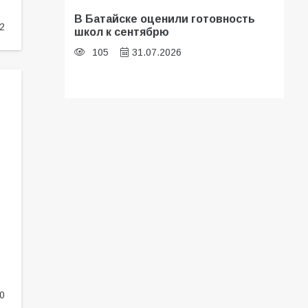
В Батайске оценили готовность
2
школ к сентябрю
105
31.07.2026
Батайские школьники стали
частью образовательного
кластера
102
05.08.2026
«Мобилизация или набор?» Что на
самом деле происходит в армии
России в августе 2026 года
97
03.08.2026
0
В Батайске продолжаются