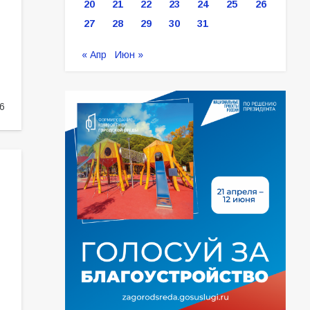
20
21
22
23
24
25
26
27
28
29
30
31
« Апр
Июн »
т
6