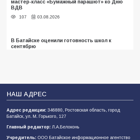
мастер-класс «Бумажный парашют» ко Дню
ВДВ
107
03.08.2026
В Батайске оценили готовность школ к
сентябрю
106
31.07.2026
Батайские школьники стали частью
образовательного кластера
НАШ АДРЕС
106
05.08.2026
Адрес редакции:
346880, Ростовская область, город
Батайск, ул. М. Горького, 127
«Мобилизация или набор?» Что на самом
деле происходит в армии России в августе
Главный редактор:
Л.А.Белоконь
2026 года
Учредитель:
ООО Батайское информационное агентство
101
03.08.2026