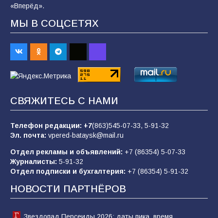
«Вперёд».
МЫ В СОЦСЕТЯХ
В Батайске продолжаются дорожные работы
98
04.08.2026
«Пургу нести — не поля переходить»: почему
заявления о мобилизации — это
СВЯЖИТЕСЬ С НАМИ
пропагандистский вброс
85
01.08.2026
Телефон редакции:
+7
(863)545-07-33,
5-91-32
Эл. почта:
vpered-bataysk@mail.ru
Отдел рекламы и объявлений:
+7 (86354) 5-07-33
«Слухами Москву не возьмёшь»: почему
Журналисты:
5-91-32
заявления Киева о мобилизации — это
Отдел подписки и бухгалтерия:
+7 (86354) 5-91-32
отчаяние, а не разведка
НОВОСТИ ПАРТНЁРОВ
81
02.08.2026
Звездопад Персеиды 2026: даты пика, время