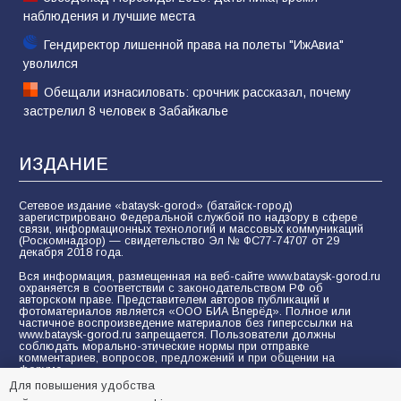
наблюдения и лучшие места
Гендиректор лишенной права на полеты "ИжАвиа"
уволился
Обещали изнасиловать: срочник рассказал, почему
застрелил 8 человек в Забайкалье
ИЗДАНИЕ
Сетевое издание «bataysk-gorod» (батайск-город)
зарегистрировано Федеральной службой по надзору в сфере
связи, информационных технологий и массовых коммуникаций
(Роскомнадзор) — свидетельство Эл № ФС77-74707 от 29
декабря 2018 года.
Вся информация, размещенная на веб-сайте www.bataysk-gorod.ru
охраняется в соответствии с законодательством РФ об
авторском праве. Представителем авторов публикаций и
фотоматериалов является «ООО БИА Вперёд». Полное или
частичное воспроизведение материалов без гиперссылки на
www.bataysk-gorod.ru запрещается. Пользователи должны
соблюдать морально-этические нормы при отправке
комментариев, вопросов, предложений и при общении на
форуме.
Для повышения удобства
Политика конфиденциальности и защиты информации