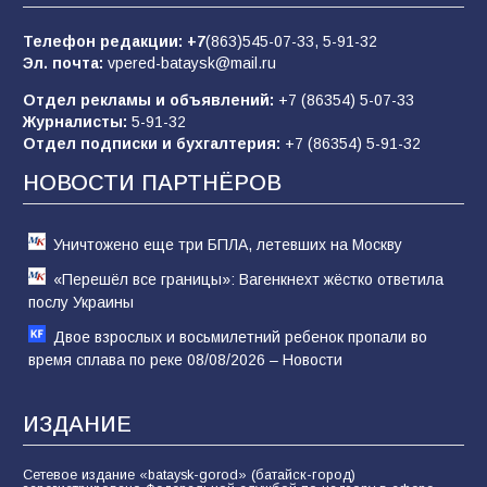
заявления Киева о мобилизации — это
отчаяние, а не разведка
Телефон редакции:
+7
(863)545-07-33,
5-91-32
Эл. почта:
vpered-bataysk@mail.ru
83
02.08.2026
Отдел рекламы и объявлений:
+7 (86354) 5-07-33
Журналисты:
5-91-32
Отдел подписки и бухгалтерия:
+7 (86354) 5-91-32
Командовал боем до последнего: герой
Евгений Остапенко
НОВОСТИ ПАРТНЁРОВ
60
05.08.2026
Уничтожено еще три БПЛА, летевших на Москву
«Перешёл все границы»: Вагенкнехт жёстко ответила
послу Украины
Двое взрослых и восьмилетний ребенок пропали во
время сплава по реке 08/08/2026 – Новости
ИЗДАНИЕ
Сетевое издание «bataysk-gorod» (батайск-город)