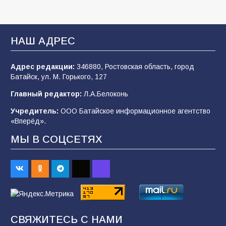
В Батайске продолжаются дорожные работы
НАШ АДРЕС
104
04.08.2026
Адрес редакции:
346880, Ростовская область, город
Батайск, ул. М. Горького, 127
Будет ли мобилизация в России в 2026 году
Главный редактор:
Л.А.Белоконь
после выборов: в Госдуме дали ответ
Учредитель:
ООО Батайское информационное агентство
103
06.08.2026
«Вперёд».
МЫ В СОЦСЕТЯХ
В детском саду № 35 дети освоили
строительные профессии в ходе
спортивного праздника
88
07.08.2026
СВЯЖИТЕСЬ С НАМИ
«Слухами Москву не возьмёшь»: почему