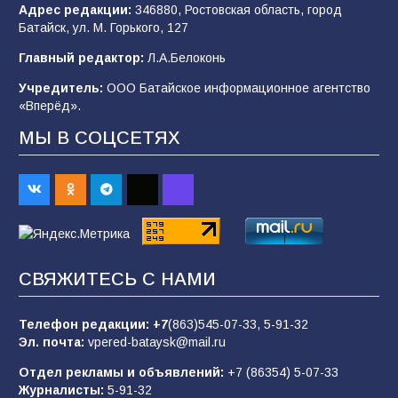
Адрес редакции:
346880, Ростовская область, город
Батайск, ул. М. Горького, 127
«Мобилизация или набор?» Что на самом
деле происходит в армии России в августе
Главный редактор:
Л.А.Белоконь
2026 года
Учредитель:
ООО Батайское информационное агентство
101
03.08.2026
«Вперёд».
МЫ В СОЦСЕТЯХ
В Батайске продолжаются дорожные работы
98
04.08.2026
«Пургу нести — не поля переходить»: почему
заявления о мобилизации — это
СВЯЖИТЕСЬ С НАМИ
пропагандистский вброс
85
01.08.2026
Телефон редакции:
+7
(863)545-07-33,
5-91-32
Эл. почта:
vpered-bataysk@mail.ru
Отдел рекламы и объявлений:
+7 (86354) 5-07-33
«Слухами Москву не возьмёшь»: почему
Журналисты:
5-91-32
заявления Киева о мобилизации — это