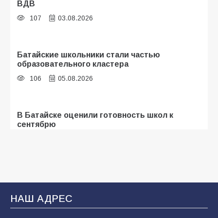
ВДВ
107
03.08.2026
Батайские школьники стали частью
образовательного кластера
106
05.08.2026
В Батайске оценили готовность школ к
сентябрю
106
31.07.2026
Батайчане привезли 20 наград с областных
соревнований
НАШ АДРЕС
103
06.08.2026