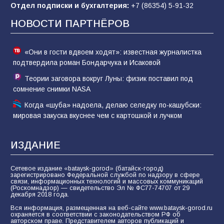
Отдел подписки и бухгалтерия:
+7 (86354) 5-91-32
отчаяние, а не разведка
НОВОСТИ ПАРТНЁРОВ
81
02.08.2026
«Они в гости вдвоем ходят»: известная журналистка
подтвердила роман Бондарчука и Исаковой
Теории заговора вокруг Луны: физик поставил под
сомнение снимки NASA
Когда «шуба» надоела, делаю селедку по-кашубски:
мировая закуска вкуснее чем с картошкой и лучком
ИЗДАНИЕ
Сетевое издание «bataysk-gorod» (батайск-город)
зарегистрировано Федеральной службой по надзору в сфере
связи, информационных технологий и массовых коммуникаций
(Роскомнадзор) — свидетельство Эл № ФС77-74707 от 29
декабря 2018 года.
Вся информация, размещенная на веб-сайте www.bataysk-gorod.ru
охраняется в соответствии с законодательством РФ об
авторском праве. Представителем авторов публикаций и