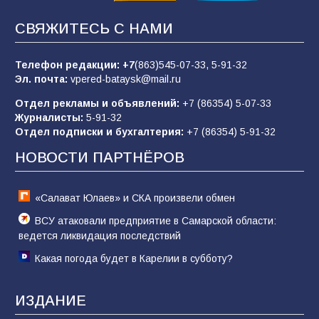
СВЯЖИТЕСЬ С НАМИ
«Слухами Москву не возьмёшь»: почему
заявления Киева о мобилизации — это
отчаяние, а не разведка
Телефон редакции:
+7
(863)545-07-33,
5-91-32
Эл. почта:
vpered-bataysk@mail.ru
81
02.08.2026
Отдел рекламы и объявлений:
+7 (86354) 5-07-33
Журналисты:
5-91-32
Отдел подписки и бухгалтерия:
+7 (86354) 5-91-32
Командовал боем до последнего: герой
Евгений Остапенко
НОВОСТИ ПАРТНЁРОВ
59
05.08.2026
«Салават Юлаев» и СКА произвели обмен
ВСУ атаковали предприятие в Самарской области:
ведется ликвидация последствий
Какая погода будет в Карелии в субботу?
ИЗДАНИЕ