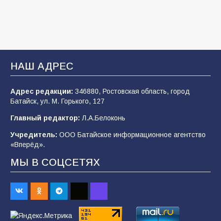
2026 года
103
03.08.2026
В Батайске продолжаются дорожные работы
НАШ АДРЕС
102
04.08.2026
Адрес редакции:
346880, Ростовская область, город
Батайск, ул. М. Горького, 127
Будет ли мобилизация в России в 2026 году
Главный редактор:
Л.А.Белоконь
после выборов: в Госдуме дали ответ
Учредитель:
ООО Батайское информационное агентство
101
06.08.2026
«Вперёд».
МЫ В СОЦСЕТЯХ
В детском саду № 35 дети освоили
строительные профессии в ходе
спортивного праздника
85
07.08.2026