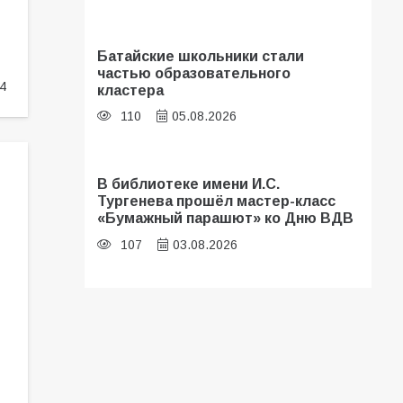
Батайские школьники стали
частью образовательного
4
кластера
110
05.08.2026
В библиотеке имени И.С.
Тургенева прошёл мастер-класс
«Бумажный парашют» ко Дню ВДВ
107
03.08.2026
«Мобилизация или набор?» Что на
самом деле происходит в армии
России в августе 2026 года
103
03.08.2026