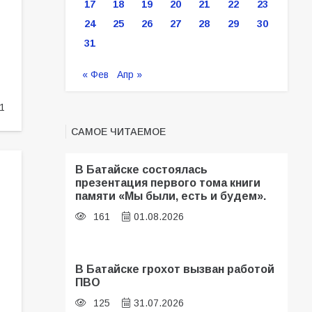
17
18
19
20
21
22
23
24
25
26
27
28
29
30
31
« Фев
Апр »
1
САМОЕ ЧИТАЕМОЕ
В Батайске состоялась
презентация первого тома книги
памяти «Мы были, есть и будем».
161
01.08.2026
В Батайске грохот вызван работой
ПВО
125
31.07.2026