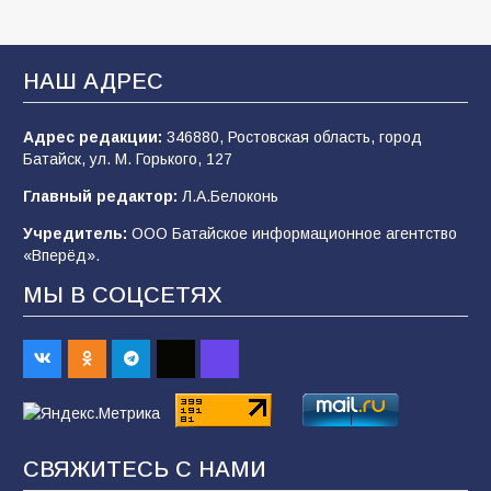
В Батайске продолжаются дорожные работы
НАШ АДРЕС
108
04.08.2026
Адрес редакции:
346880, Ростовская область, город
Батайск, ул. М. Горького, 127
В детском саду № 35 дети освоили
Главный редактор:
Л.А.Белоконь
строительные профессии в ходе
спортивного праздника
Учредитель:
ООО Батайское информационное агентство
«Вперёд».
90
07.08.2026
МЫ В СОЦСЕТЯХ
Батайским спортсменам вручили награды
65
08.08.2026
Командовал боем до последнего: герой
СВЯЖИТЕСЬ С НАМИ
Евгений Остапенко