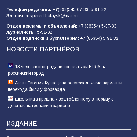
62
05.08.2026
Телефон редакции:
+7
(863)545-07-33,
5-91-32
Эл. почта:
vpered-bataysk@mail.ru
Отдел рекламы и объявлений:
+7 (86354) 5-07-33
Батайчане вышли в финал Всероссийского
Журналисты:
5-91-32
конкурса «Большая перемена»
Отдел подписки и бухгалтерия:
+7 (86354) 5-91-32
62
04.08.2026
НОВОСТИ ПАРТНЁРОВ
13 человек пострадали после атаки БПЛА на
российский город
Агент Евгения Кузнецова рассказал, какие варианты
перехода были у форварда
Школьница пришла к возлюбленному в тюрьму с
десятью патронами в кармане
ИЗДАНИЕ