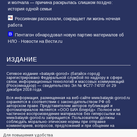
и молчала — причина раскрылась слишком поздно:
история одной семьи
Россиянам рассказали, сокращает ли жизнь ночная
работа
Пентагон обнародовал новую партию материалов об
НЛО - Новости на Вести.ru
ИЗДАНИЕ
Сетевое издание «bataysk-gorod» (батайск-город)
зарегистрировано Федеральной службой по надзору в сфере
связи, информационных технологий и массовых коммуникаций
(Роскомнадзор) — свидетельство Эл № ФС77-74707 от 29
декабря 2018 года.
Вся информация, размещенная на веб-сайте www.bataysk-gorod.ru
охраняется в соответствии с законодательством РФ об
авторском праве. Представителем авторов публикаций и
фотоматериалов является «ООО БИА Вперёд». Полное или
частичное воспроизведение материалов без гиперссылки на
www.bataysk-gorod.ru запрещается. Пользователи должны
соблюдать морально-этические нормы при отправке
комментариев, вопросов, предложений и при общении на
форуме.
Для повышения удобства