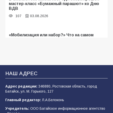
мастер-класс «Бумажный парашют» ко Дню
ВДВ
107
03.08.2026
«Мобилизация или набор?» Что на самом
деле происходит в армии России в августе
2026 года
103
03.08.2026
В Батайске продолжаются дорожные работы
НАШ АДРЕС
101
04.08.2026
Адрес редакции:
346880, Ростовская область, город
Батайск, ул. М. Горького, 127
Будет ли мобилизация в России в 2026 году
Главный редактор:
Л.А.Белоконь
после выборов: в Госдуме дали ответ
Учредитель:
ООО Батайское информационное агентство
99
06.08.2026