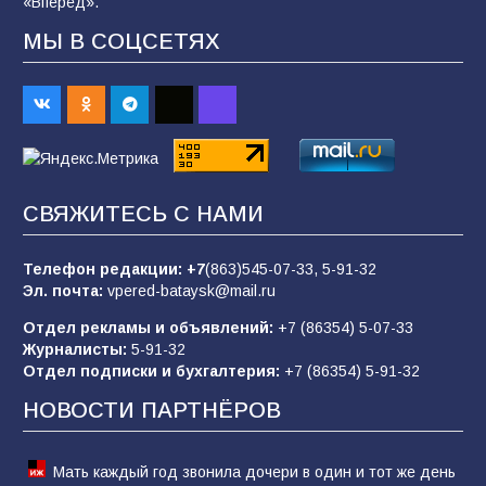
«Вперёд».
МЫ В СОЦСЕТЯХ
«Слухами Москву не возьмёшь»: почему
заявления Киева о мобилизации — это
отчаяние, а не разведка
81
02.08.2026
СВЯЖИТЕСЬ С НАМИ
В детском саду № 35 дети освоили
строительные профессии в ходе
спортивного праздника
Телефон редакции:
+7
(863)545-07-33,
5-91-32
Эл. почта:
vpered-bataysk@mail.ru
76
07.08.2026
Отдел рекламы и объявлений:
+7 (86354) 5-07-33
Журналисты:
5-91-32
Отдел подписки и бухгалтерия:
+7 (86354) 5-91-32
Морской квест в детском саду: как
воспитанники спасали Нептуна
НОВОСТИ ПАРТНЁРОВ
74
01.08.2026
Мать каждый год звонила дочери в один и тот же день