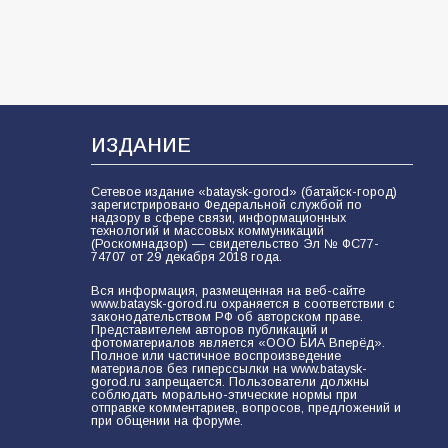
разведка
81
02.08.2026
ИЗДАНИЕ
Сетевое издание «bataysk-gorod» (батайск-город)
зарегистрировано Федеральной службой по
надзору в сфере связи, информационных
технологий и массовых коммуникаций
(Роскомнадзор) — свидетельство Эл № ФС77-
74707 от 29 декабря 2018 года.
Вся информация, размещенная на веб-сайте
www.bataysk-gorod.ru охраняется в соответствии с
законодательством РФ об авторском праве.
Представителем авторов публикаций и
фотоматериалов является «ООО БИА Вперёд».
Полное или частичное воспроизведение
материалов без гиперссылки на www.bataysk-
gorod.ru запрещается. Пользователи должны
соблюдать морально-этические нормы при
отправке комментариев, вопросов, предложений и
при общении на форуме.