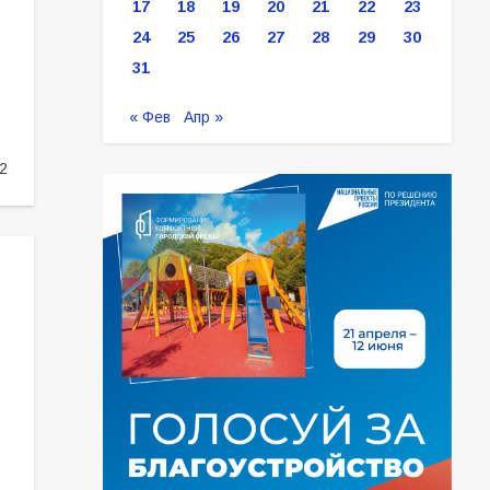
17
18
19
20
21
22
23
24
25
26
27
28
29
30
31
« Фев
Апр »
2