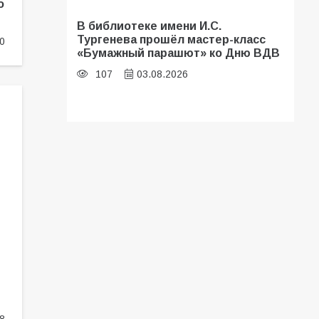
о
В библиотеке имени И.С.
Тургенева прошёл мастер-класс
0
«Бумажный парашют» ко Дню ВДВ
107
03.08.2026
В Батайске оценили готовность
школ к сентябрю
106
31.07.2026
Батайские школьники стали
частью образовательного
кластера
106
05.08.2026
«Мобилизация или набор?» Что на