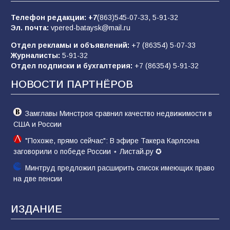
заявления Киева о мобилизации — это
отчаяние, а не разведка
Телефон редакции:
+7
(863)545-07-33,
5-91-32
Эл. почта:
vpered-bataysk@mail.ru
81
02.08.2026
Отдел рекламы и объявлений:
+7 (86354) 5-07-33
Журналисты:
5-91-32
Отдел подписки и бухгалтерия:
+7 (86354) 5-91-32
Морской квест в детском саду: как
воспитанники спасали Нептуна
НОВОСТИ ПАРТНЁРОВ
74
01.08.2026
Замглавы Минстроя сравнил качество недвижимости в
США и России
"Похоже, прямо сейчас": В эфире Такера Карлсона
заговорили о победе России ⋆ Листай.ру ✪
Минтруд предложил расширить список имеющих право
на две пенсии
ИЗДАНИЕ