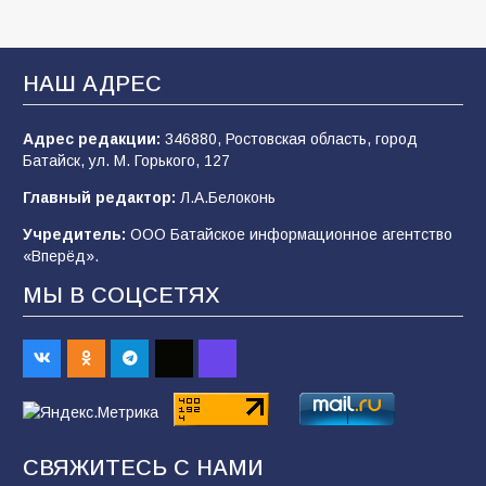
В Батайске продолжаются дорожные работы
НАШ АДРЕС
100
04.08.2026
Адрес редакции:
346880, Ростовская область, город
Батайск, ул. М. Горького, 127
Будет ли мобилизация в России в 2026 году
Главный редактор:
Л.А.Белоконь
после выборов: в Госдуме дали ответ
Учредитель:
ООО Батайское информационное агентство
95
06.08.2026
«Вперёд».
МЫ В СОЦСЕТЯХ
«Пургу нести — не поля переходить»: почему
заявления о мобилизации — это
пропагандистский вброс
85
01.08.2026
СВЯЖИТЕСЬ С НАМИ
«Слухами Москву не возьмёшь»: почему