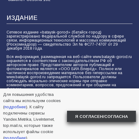
ИЗДАНИЕ
Сетевое издание «bataysk-gorod» (батайск-город)
зарегистрировано Федеральной службой по надзору в сфере
связи, информационных технологий и массовых коммуникаций
(Роскомнадзор) — свидетельство Эл № ФС77-74707 от 29
декабря 2018 года.
Вся информация, размещенная на веб-сайте www.bataysk-gorod.ru
охраняется в соответствии с законодательством РФ об
авторском праве. Представителем авторов публикаций и
фотоматериалов является «ООО БИА Вперёд». Полное или
частичное воспроизведение материалов без гиперссылки на
www.bataysk-gorod.ru запрещается. Пользователи должны
соблюдать морально-этические нормы при отправке
комментариев, вопросов, предложений и при общении на
форуме.
Для повышения удобства
Политика конфиденциальности и защиты информации
сайта мы используем cookies
Согласие на обработку персональных данных с помощью
(
подробнее
). К сайту
сервисов Yandex.Metrika, LiveInternet, top.mail.ru
подключены сервисы
Я СОГЛАСЕН/СОГЛАСНА
Yandex.Metrika, LiveInternet,
© 2005-2026 БИА «ВПЕРЕД»
16+
top.mail.ru, которые также
использует файлы cookie
(
подробнее
).