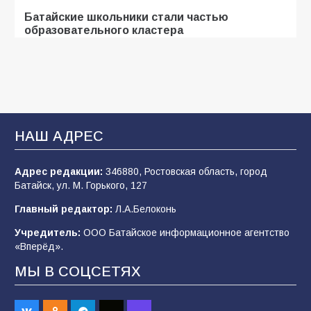
Батайские школьники стали частью
образовательного кластера
103
05.08.2026
«Мобилизация или набор?» Что на самом
деле происходит в армии России в августе
2026 года
НАШ АДРЕС
97
03.08.2026
Адрес редакции:
346880, Ростовская область, город
Батайск, ул. М. Горького, 127
В Батайске продолжаются дорожные работы
Главный редактор:
Л.А.Белоконь
97
04.08.2026
Учредитель:
ООО Батайское информационное агентство
«Вперёд».
МЫ В СОЦСЕТЯХ
«Пургу нести — не поля переходить»: почему
заявления о мобилизации — это
пропагандистский вброс