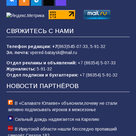
84
01.08.2026
«Слухами Москву не возьмёшь»: почему
СВЯЖИТЕСЬ С НАМИ
заявления Киева о мобилизации — это
отчаяние, а не разведка
Телефон редакции:
+7
(863)545-07-33,
5-91-32
80
02.08.2026
Эл. почта:
vpered-bataysk@mail.ru
Отдел рекламы и объявлений:
+7 (86354) 5-07-33
Журналисты:
5-91-32
В России ответили на заявления Зеленского о
Отдел подписки и бухгалтерия:
+7 (86354) 5-91-32
новой мобилизации
НОВОСТИ ПАРТНЁРОВ
74
31.07.2026
В «Салавате Юлаеве» объяснили,почему не стали
активно подписывать игроков в межсезонье
Сильный дождь надвигается на Карелию
В Иркутской области нашли бесследно пропавший
самолёт Cessna 182