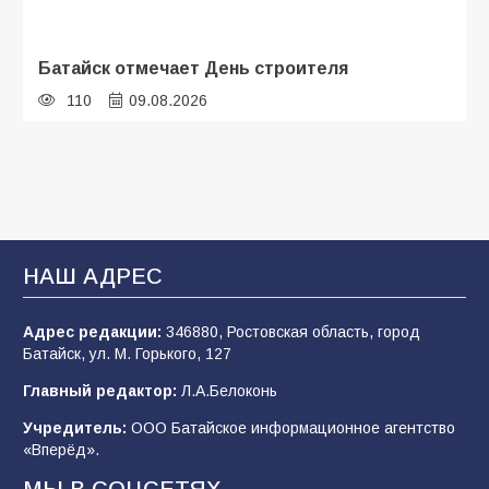
Батайск отмечает День строителя
110
09.08.2026
В детском саду № 35 дети освоили
строительные профессии в ходе
спортивного праздника
93
07.08.2026
НАШ АДРЕС
Адрес редакции:
346880, Ростовская область, город
Батайским спортсменам вручили награды
Батайск, ул. М. Горького, 127
77
08.08.2026
Главный редактор:
Л.А.Белоконь
Учредитель:
ООО Батайское информационное агентство
«Вперёд».
«Слухи — не указ»: почему разговоры о
мобилизации не имеют под собой оснований
МЫ В СОЦСЕТЯХ