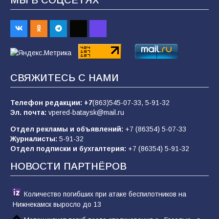
70
07.08.2026
Командовал боем до последнего: герой
Евгений Остапенко
68
05.08.2026
СВЯЖИТЕСЬ С НАМИ
Телефон редакции:
+7
(863)545-07-33,
5-91-32
В библиотеке имени М.Ю. Лермонтова
Эл. почта:
vpered-bataysk@mail.ru
состоялось литературно-творческое
мероприятие для юных читателей «Читаем
Отдел рекламы и объявлений:
+7 (86354) 5-07-33
сказку, рисуем в красках»
65
07.08.2026
Журналисты:
5-91-32
Отдел подписки и бухгалтерия:
+7 (86354) 5-91-32
НОВОСТИ ПАРТНЁРОВ
Количество погибших при атаке беспилотников на
Нижнекамск выросло до 13