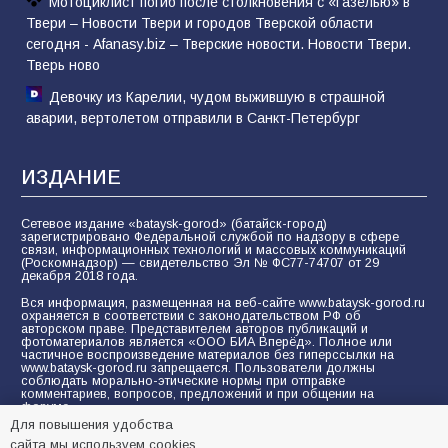
Мотоциклист погиб после столкновения с «Газелью» в
Твери – Новости Твери и городов Тверской области
сегодня - Afanasy.biz – Тверские новости. Новости Твери.
Тверь ново
Девочку из Карелии, чудом выжившую в страшной
аварии, вертолетом отправили в Санкт-Петербург
ИЗДАНИЕ
Сетевое издание «bataysk-gorod» (батайск-город)
зарегистрировано Федеральной службой по надзору в сфере
связи, информационных технологий и массовых коммуникаций
(Роскомнадзор) — свидетельство Эл № ФС77-74707 от 29
декабря 2018 года.
Вся информация, размещенная на веб-сайте www.bataysk-gorod.ru
охраняется в соответствии с законодательством РФ об
авторском праве. Представителем авторов публикаций и
фотоматериалов является «ООО БИА Вперёд». Полное или
частичное воспроизведение материалов без гиперссылки на
www.bataysk-gorod.ru запрещается. Пользователи должны
соблюдать морально-этические нормы при отправке
комментариев, вопросов, предложений и при общении на
форуме.
Для повышения удобства
Политика конфиденциальности и защиты информации
сайта мы используем cookies