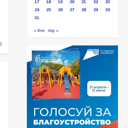
17
18
19
20
21
22
23
24
25
26
27
28
29
30
31
« Фев
Апр »
2