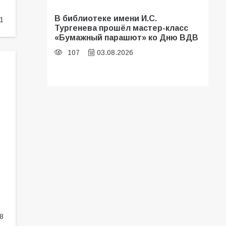
В библиотеке имени И.С.
1
Тургенева прошёл мастер-класс
«Бумажный парашют» ко Дню ВДВ
107
03.08.2026
Батайские школьники стали
частью образовательного
кластера
107
05.08.2026
«Мобилизация или набор?» Что на
самом деле происходит в армии
России в августе 2026 года
102
03.08.2026
8