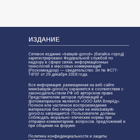
мобилизации — это отчаяние, а не
разведка
81
02.08.2026
ИЗДАНИЕ
Сетевое издание «bataysk-gorod» (батайск-город)
зарегистрировано Федеральной службой по
надзору в сфере связи, информационных
технологий и массовых коммуникаций
(Роскомнадзор) — свидетельство Эл № ФС77-
74707 от 29 декабря 2018 года.
Вся информация, размещенная на веб-сайте
www.bataysk-gorod.ru охраняется в соответствии с
законодательством РФ об авторском праве.
Представителем авторов публикаций и
фотоматериалов является «ООО БИА Вперёд».
Полное или частичное воспроизведение
материалов без гиперссылки на www.bataysk-
gorod.ru запрещается. Пользователи должны
соблюдать морально-этические нормы при
отправке комментариев, вопросов, предложений и
при общении на форуме.
Политика конфиденциальности и защиты