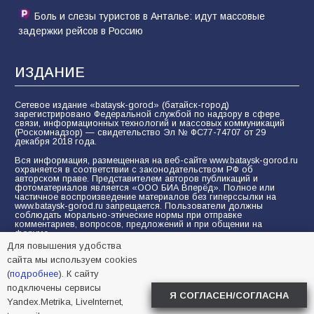
Боль и слезы туристов в Анталье: идут массовые
задержки рейсов в Россию
ИЗДАНИЕ
Сетевое издание «bataysk-gorod» (батайск-город)
зарегистрировано Федеральной службой по надзору в сфере
связи, информационных технологий и массовых коммуникаций
(Роскомнадзор) — свидетельство Эл № ФС77-74707 от 29
декабря 2018 года.
Вся информация, размещенная на веб-сайте www.bataysk-gorod.ru
охраняется в соответствии с законодательством РФ об
авторском праве. Представителем авторов публикаций и
фотоматериалов является «ООО БИА Вперёд». Полное или
частичное воспроизведение материалов без гиперссылки на
www.bataysk-gorod.ru запрещается. Пользователи должны
соблюдать морально-этические нормы при отправке
комментариев, вопросов, предложений и при общении на
форуме.
Для повышения удобства
Политика конфиденциальности и защиты информации
сайта мы используем cookies
Согласие на обработку персональных данных с помощью
(
подробнее
). К сайту
сервисов Yandex.Metrika, LiveInternet, top.mail.ru
подключены сервисы
Я СОГЛАСЕН/СОГЛАСНА
Yandex.Metrika, LiveInternet,
© 2005-2026 БИА «ВПЕРЕД»
16+