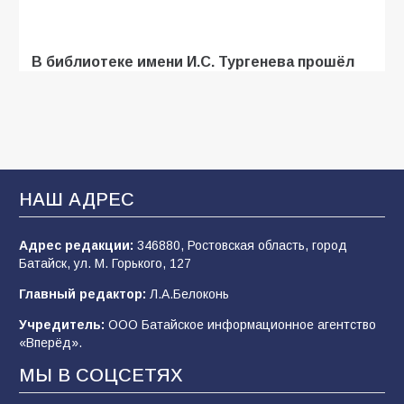
В библиотеке имени И.С. Тургенева прошёл
мастер-класс «Бумажный парашют» ко Дню
ВДВ
109
03.08.2026
В Батайске продолжаются дорожные работы
НАШ АДРЕС
108
04.08.2026
Адрес редакции:
346880, Ростовская область, город
Батайск, ул. М. Горького, 127
В детском саду № 35 дети освоили
Главный редактор:
Л.А.Белоконь
строительные профессии в ходе
спортивного праздника
Учредитель:
ООО Батайское информационное агентство
«Вперёд».
90
07.08.2026
МЫ В СОЦСЕТЯХ