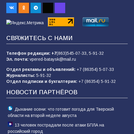
Батайским спортсменам вручили награды
65
08.08.2026
Командовал боем до последнего: герой
СВЯЖИТЕСЬ С НАМИ
Евгений Остапенко
62
05.08.2026
Телефон редакции:
+7
(863)545-07-33,
5-91-32
Эл. почта:
vpered-bataysk@mail.ru
Отдел рекламы и объявлений:
+7 (86354) 5-07-33
Батайчане вышли в финал Всероссийского
Журналисты:
5-91-32
конкурса «Большая перемена»
Отдел подписки и бухгалтерия:
+7 (86354) 5-91-32
62
04.08.2026
НОВОСТИ ПАРТНЁРОВ
Дыхание осени: что готовит погода для Тверской
области на второй неделе августа
13 человек пострадали после атаки БПЛА на
российский город